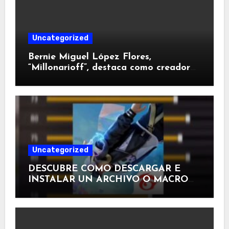
Uncategorized
Bernie Miguel López Flores,
“Millonarioff”, destaca como creador
dominicano de contenido gamer
Uncategorized
DESCUBRE COMO DESCARGAR E
INSTALAR UN ARCHIVO O MACRO
EN FREE FIRE