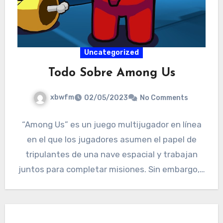
Uncategorized
Todo Sobre Among Us
xbwfm
02/05/2023
No Comments
“Among Us” es un juego multijugador en línea
en el que los jugadores asumen el papel de
tripulantes de una nave espacial y trabajan
juntos para completar misiones. Sin embargo,…