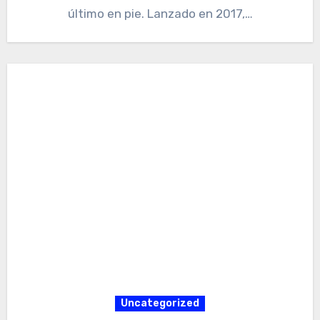
último en pie. Lanzado en 2017,…
Uncategorized