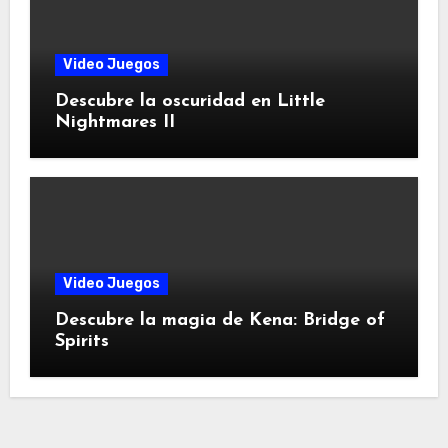
Video Juegos
Descubre la oscuridad en Little
Nightmares II
Video Juegos
Descubre la magia de Kena: Bridge of
Spirits