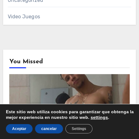
Uncategorized
Video Juegos
You Missed
Uncategorized
Este sitio web utiliza cookies para garantizar que obtenga la
mejor experiencia en nuestro sitio web.
settings
.
Bernie Miguel López Flores,
“Millonarioff”, destaca como creador
Aceptar
cancelar
Settings
dominicano de contenido gamer