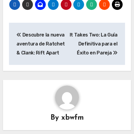
Post
Descubre la nueva
It Takes Two: La Guía
navigation
aventura de Ratchet
Definitiva para el
& Clank: Rift Apart
Éxito en Pareja
By
xbwfm