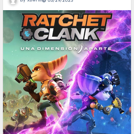
By
xbwfm
05/29/2023